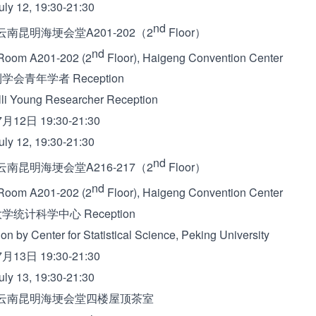
ly 12, 19:30-21:30
nd
昆明海埂会堂A201-202（2
Floor）
nd
oom A201-202 (2
Floor), Haigeng Convention Center
学会青年学者 Reception
i Young Researcher Reception
月12日
19:30-21:30
ly 12, 19:30-21:30
nd
昆明海埂会堂A216-217（2
Floor）
nd
oom A201-202 (2
Floor), Haigeng Convention Center
学统计科学中心 Reception
 by Center for Statistical Science, Peking University
13日 19:30-21:30
uly 13, 19:30-21:30
南昆明海埂会堂四楼屋顶茶室